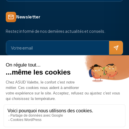
Newsletter
Restez informé de nos dernières actualités et conseils.
Réseaux sociaux
© 2026 ASUD Électricité. Tous droits réservés.
Mentions légales
Politique de confidentialité
Politique de cookies
Développé par
Rayan Polizzi
,
Doreussite
&
Webest Riviera