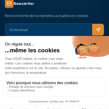
Newsletter
Restez informé de nos dernières actualités et conseils.
Réseaux sociaux
© 2026 ASUD Électricité. Tous droits réservés.
Mentions légales
Politique de confidentialité
Politique de cookies
Développé par
Rayan Polizzi
,
Doreussite
&
Webest Riviera
Ce site est protégé par reCAPTCHA et les
Règles de
confidentialité
et les
Conditions d'utilisation
de Google
s'appliquent.