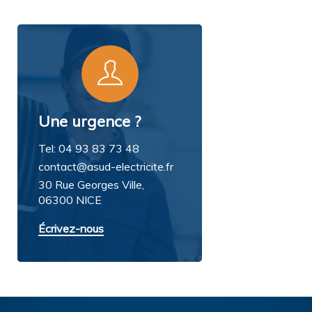
Une urgence ?
Tel: 04 93 83 73 48
contact@asud-electricite.fr
30 Rue Georges Ville,
06300 NICE
Écrivez-nous