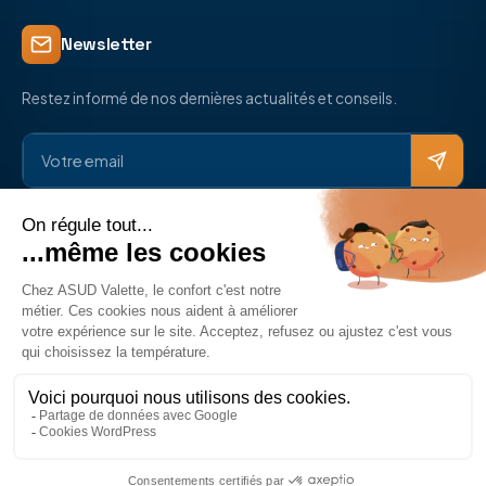
Newsletter
Restez informé de nos dernières actualités et conseils.
Réseaux sociaux
© 2026 ASUD Électricité. Tous droits réservés.
Mentions légales
Politique de confidentialité
Politique de cookies
Développé par
Rayan Polizzi
,
Doreussite
&
Webest Riviera
Ce site est protégé par reCAPTCHA et les
Règles de