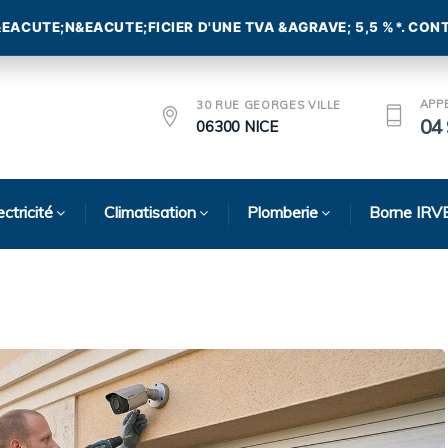
APP
30 RUE GEORGES VILLE
04 
06300 NICE
ectricité
Climatisation
Plomberie
Borne IRV