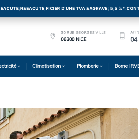
APP
30 RUE GEORGES VILLE
04 
06300 NICE
ectricité
Climatisation
Plomberie
Borne IRV