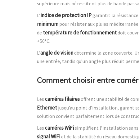
supérieure mais nécessitent plus de bande passa
indice de protection IP
L’
garantit la résistance 
minimum
pour résister aux pluies méditerranéen
température de fonctionnement
de
doit couvr
+50°C.
angle de vision
L’
détermine la zone couverte. Un
une entrée, tandis qu’un angle plus réduit permet
Comment choisir entre caméra
caméras filaires
Les
offrent une stabilité de co
Ethernet
jusqu’au point d’installation, garanti
solution convient parfaitement lors de constru
caméras WiFi
Les
simplifient l’installation sans
signal WiFi
et de la stabilité du réseau domestiq